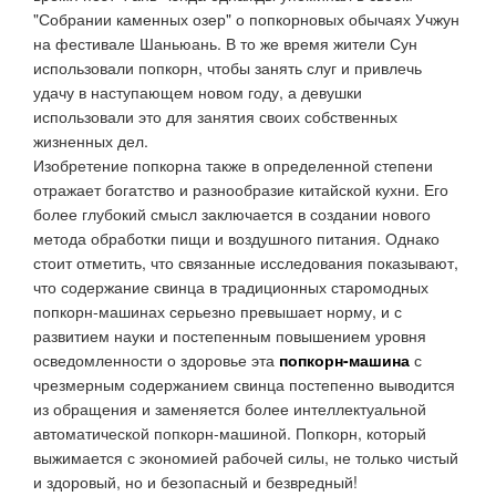
"Собрании каменных озер" о попкорновых обычаях Учжун
на фестивале Шаньюань. В то же время жители Сун
использовали попкорн, чтобы занять слуг и привлечь
удачу в наступающем новом году, а девушки
использовали это для занятия своих собственных
жизненных дел.
Изобретение попкорна также в определенной степени
отражает богатство и разнообразие китайской кухни. Его
более глубокий смысл заключается в создании нового
метода обработки пищи и воздушного питания. Однако
стоит отметить, что связанные исследования показывают,
что содержание свинца в традиционных старомодных
попкорн-машинах серьезно превышает норму, и с
развитием науки и постепенным повышением уровня
осведомленности о здоровье эта
попкорн-машина
с
чрезмерным содержанием свинца постепенно выводится
из обращения и заменяется более интеллектуальной
автоматической попкорн-машиной. Попкорн, который
выжимается с экономией рабочей силы, не только чистый
и здоровый, но и безопасный и безвредный!