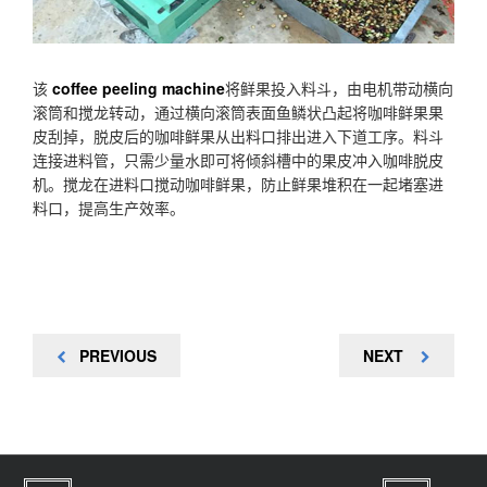
该
coffee peeling machine
将鲜果投入料斗，由电机带动横向
滚筒和搅龙转动，通过横向滚筒表面鱼鳞状凸起将咖啡鲜果果
皮刮掉，脱皮后的咖啡鲜果从出料口排出进入下道工序。料斗
连接进料管，只需少量水即可将倾斜槽中的果皮冲入咖啡脱皮
机。搅龙在进料口搅动咖啡鲜果，防止鲜果堆积在一起堵塞进
料口，提高生产效率。
文
PREVIOUS
NEXT
PREVIOUS
NEXT
章
POST
POST
导
航