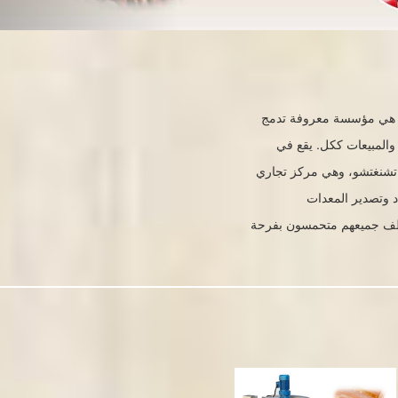
Zhengzhou Shuliy Machinery Co., Lt هي مؤسسة معروفة تدمج
 والمبيعات ككل. يقع في
ي تشنغتشو، وهي مركز تجاري
 وتصدير المعدات
ية. هنا يعمل به أكثر من 300 موظف جميعهم متحمسون بفرحة