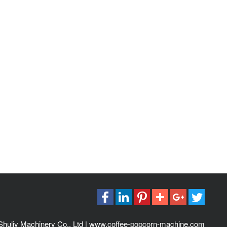
 Shuliy Machinery Co., Ltd | www.coffee-popcorn-machine.com