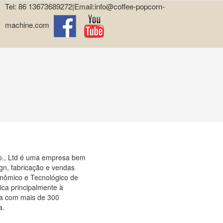
Tel: 86 13673689272|Email:info@coffee-popcorn-
machine.com
o., Ltd é uma empresa bem
ign, fabricação e vendas
nômico e Tecnológico de
ca principalmente à
ta com mais de 300
a.