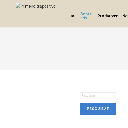
Sobre
Lar
Produtos
No
nós
Pesquisar
por: