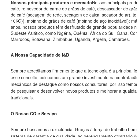
Nossos principais produtos e mercado
Nossos principais pro
café, removedor de carne de grãos de café, descascador de grã
de café (secagem de rede, secagem de caixa, secador de ar), tor
10KG)), moinho de grãos de café (moinho de aço inoxidável); má
anos, nossos produtos têm desfrutado de grande popularidade n
Sudeste Asiático, como Nigéria, Quênia, África do Sul, Gana, Con
Marrocos, Botswana, Zimbábue, Uganda, Argélia, Camarões.
A Nossa Capacidade de I&D
Sempre acreditamos firmemente que a tecnologia é a principal fo
esse conceito, colocamos um grande investimento na contratação
mecânicos de destaque como nossos consultores, por isso temo
de pesquisar e desenvolver novos produtos e melhorar a qualid
tradicionais.
O Nosso CQ e Serviço
Sempre buscamos a excelência. Graças à força de trabalho bem 
sistema de garantia de qualidade, ao gerenciamento otimizado d