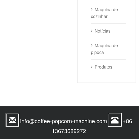
Máquina de
cozinhar
Notícias
Máquina de
pipoca
Produtos
info@coffee-popcorn-machine.com
+86
13673689272